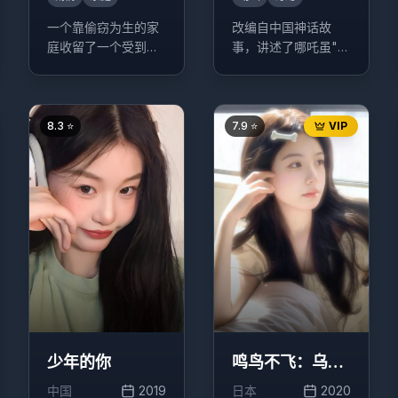
一个靠偷窃为生的家
改编自中国神话故
庭收留了一个受到虐
事，讲述了哪吒虽"生
待的小女孩，这个决
而为魔"却"逆天而行
定改变了他们的生活
斗到底"的成长经历的
轨迹。
故事。
8.3
⭐
7.9
⭐
VIP
少年的你
鸣鸟不飞：乌云
密布
中国
2019
日本
2020