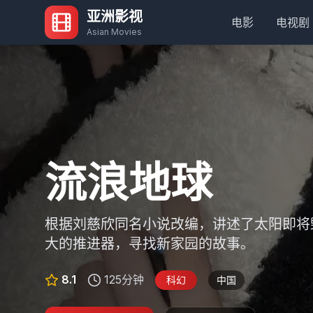
亚洲影视
电影
电视剧
Asian Movies
寄生虫
你的名字
流浪地球
鬼灭之刃：无
釜山行
一部关于社会阶层的黑色幽默惊悚片，讲述
一部关于身体互换的奇幻爱情动画电影，讲
根据刘慈欣同名小说改编，讲述了太阳即将
炭治郎和伙伴们登上无限列车，与炎柱煉獄
一部丧尸题材的灾难片，讲述了单亲爸爸石
入富裕家庭工作，最终引发一系列意想不到
生活在乡下的少女宫水三叶，在梦中互换身
大的推进器，寻找新家园的故事。
的鬼怪威胁。
往釜山时，列车上发生丧尸病毒爆发的故事
9.2
8.9
8.1
8.7
8.5
125分钟
132分钟
117分钟
118分钟
106分钟
科幻
动画
动作
剧情
动画
中国
日本
韩国
韩国
日本