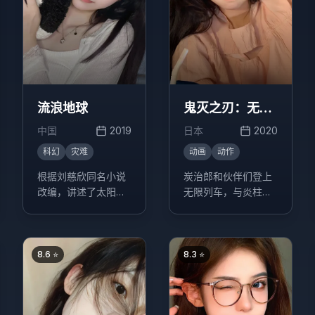
流浪地球
鬼灭之刃：无限
列车篇
中国
2019
日本
2020
科幻
灾难
动画
动作
根据刘慈欣同名小说
炭治郎和伙伴们登上
改编，讲述了太阳即
无限列车，与炎柱煉
将毁灭，人类在地球
獄杏寿郎一起执行任
表面建造出巨大的推
务，面对强大的鬼怪
进器，寻找新家园的
威胁。
故事。
8.6
⭐
8.3
⭐