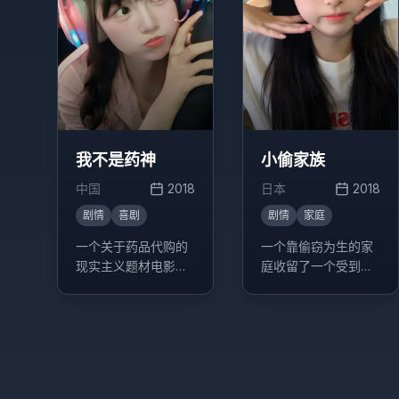
我不是药神
小偷家族
中国
2018
日本
2018
剧情
喜剧
剧情
家庭
一个关于药品代购的
一个靠偷窃为生的家
现实主义题材电影，
庭收留了一个受到虐
讲述了程勇从一个交
待的小女孩，这个决
不起房租的男性保健
定改变了他们的生活
品商贩，一跃成为印
轨迹。
度仿制药"格列宁"独
家代理商的故事。