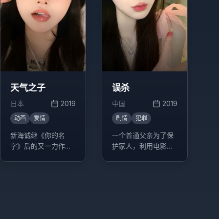
天气之子
误杀
日本
2019
中国
2019
动画
爱情
剧情
犯罪
新海诚继《你的名
一个普通父亲为了保
字》后的又一力作，
护家人，利用电影知
讲述了能够操控天气
识与警方斗智斗勇的
的少女与少年之间的
故事。
奇幻爱情故事。