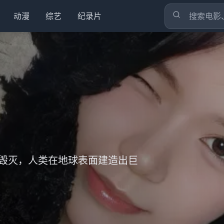
动漫
综艺
纪录片
限列车篇
了一个贫困家庭通过欺骗手段进
述了生活在东京的少年立花泷和
毁灭，人类在地球表面建造出巨
杏寿郎一起执行任务，面对强大
宇与女儿秀安乘坐KTX高速列车
的事件。
体的奇妙经历。
。