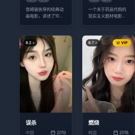
宫崎骏执导的经典动
一个关于药品代购的
画电影，讲述了10岁
现实主义题材电影，
的少女千寻意外来到
讲述了程勇从一个交
神灵异世界后，为了
不起房租的男性保健
救爸爸妈妈，经历了
品商贩，一跃成为印
很多磨难的故事。
度仿制药"格列宁"独
8.2
⭐
8.7
⭐
VIP
家代理商的故事。
误杀
燃烧
中国
2019
韩国
2018