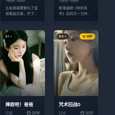
五名缉毒警察为了监
新海诚继《你的名
视毒品交易，开了一
字》后的又一力作，
家炸鸡店作为掩护，
讲述了能够操控天气
没想到炸鸡店意外走
的少女与少年之间的
红，引发一系列搞笑
奇幻爱情故事。
事件。
9.1
⭐
8.6
⭐
VIP
摔跤吧！爸爸
咒术回战0
印度
2016
日本
2021