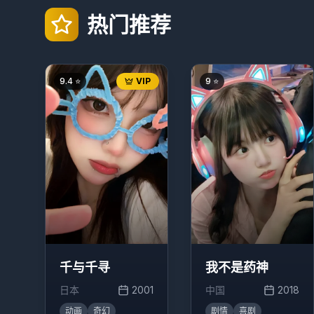
热门推荐
9.4
⭐
VIP
9
⭐
千与千寻
我不是药神
日本
2001
中国
2018
动画
奇幻
剧情
喜剧