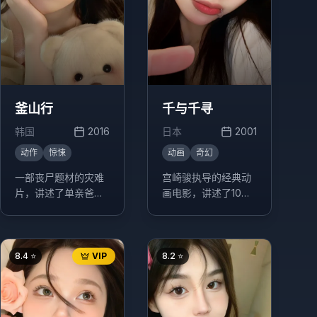
釜山行
千与千寻
韩国
2016
日本
2001
动作
惊悚
动画
奇幻
一部丧尸题材的灾难
宫崎骏执导的经典动
片，讲述了单亲爸爸
画电影，讲述了10岁
石宇与女儿秀安乘坐
的少女千寻意外来到
KTX高速列车往釜山
神灵异世界后，为了
时，列车上发生丧尸
救爸爸妈妈，经历了
病毒爆发的故事。
很多磨难的故事。
8.4
⭐
VIP
8.2
⭐