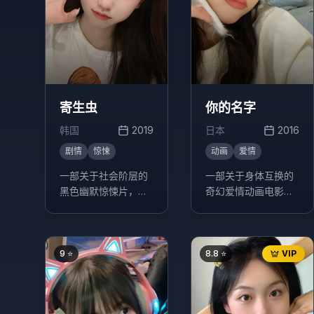
寄生虫
你的名字
韩国
2019
日本
2016
剧情
惊悚
动画
爱情
一部关于社会阶层的
一部关于身体互换的
黑色幽默惊悚片，讲
奇幻爱情动画电影，
述了一个贫困家庭通
讲述了生活在东京的
过欺骗手段进入富裕
少年立花泷和生活在
家庭工作，最终引发
乡下的少女宫水三
一系列意想不到的事
叶，在梦中互换身体
9
⭐
8.8
⭐
VIP
件。
的奇妙经历。