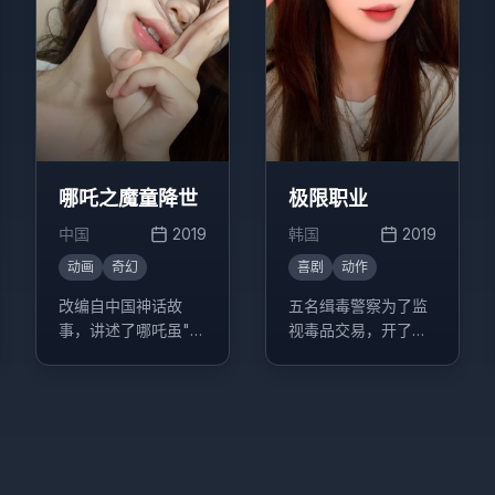
哪吒之魔童降世
极限职业
中国
2019
韩国
2019
动画
奇幻
喜剧
动作
改编自中国神话故
五名缉毒警察为了监
事，讲述了哪吒虽"生
视毒品交易，开了一
而为魔"却"逆天而行
家炸鸡店作为掩护，
斗到底"的成长经历的
没想到炸鸡店意外走
故事。
红，引发一系列搞笑
事件。