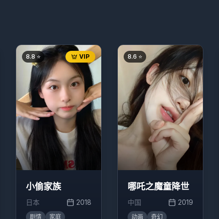
8.8
⭐
VIP
8.6
⭐
小偷家族
哪吒之魔童降世
日本
2018
中国
2019
剧情
家庭
动画
奇幻